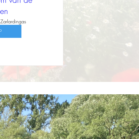
sum van de
en
Zarlardingas
P