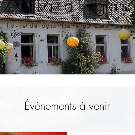
Zarlardingas
havre de paix niché au cœur des
Ardennes flamandes
Événements à venir