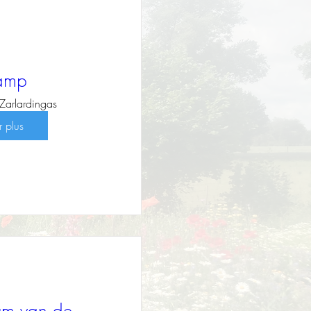
kamp
Zarlardingas
r plus