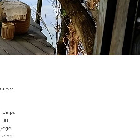
pouvez
 champs
 les
 yoga
scine!