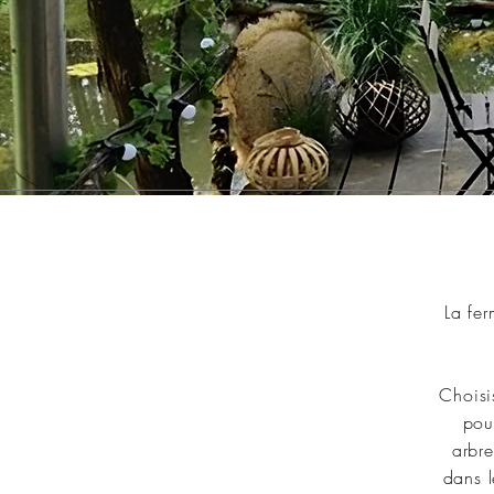
La fe
Choisi
pou
arbre
dans l