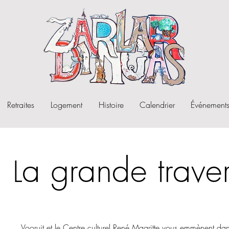
Retraites
Logement
Histoire
Calendrier
Événements
a grande trave
L
Vooruit et le Centre culturel René Magritte vous emmènent dan