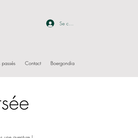
Se connecter
 passés
Contact
Boergondia
rsée
s une aventure !