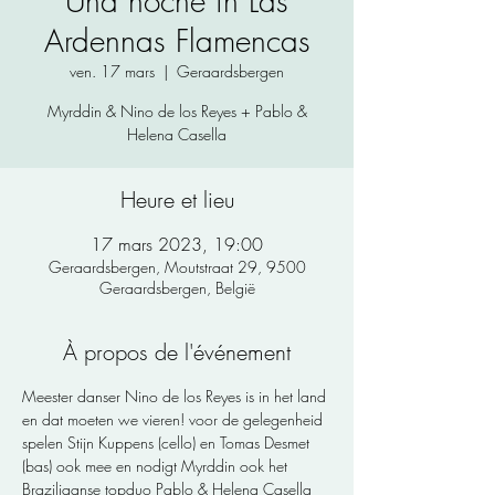
Una noche in Las
Ardennas Flamencas
ven. 17 mars
  |  
Geraardsbergen
Myrddin & Nino de los Reyes + Pablo &
Helena Casella
Heure et lieu
17 mars 2023, 19:00
Geraardsbergen, Moutstraat 29, 9500
Geraardsbergen, België
À propos de l'événement
Meester danser Nino de los Reyes is in het land 
en dat moeten we vieren! voor de gelegenheid 
spelen Stijn Kuppens (cello) en Tomas Desmet 
(bas) ook mee en nodigt Myrddin ook het 
Braziliaanse topduo Pablo & Helena Casella 