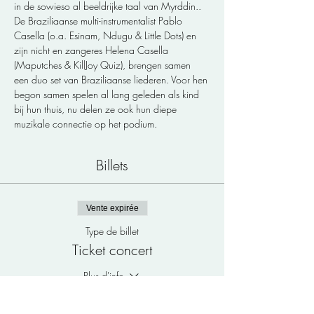
in de sowieso al beeldrijke taal van Myrddin..
De Braziliaanse multi-instrumentalist Pablo 
Casella (o.a. Esinam, Ndugu & Little Dots) en 
zijn nicht en zangeres Helena Casella 
(Maputches & KillJoy Quiz), brengen samen 
een duo set van Braziliaanse liederen. Voor hen 
begon samen spelen al lang geleden als kind 
bij hun thuis, nu delen ze ook hun diepe 
muzikale connectie op het podium. 
Billets
Vente expirée
Type de billet
Ticket concert
Plus d'info
Prix