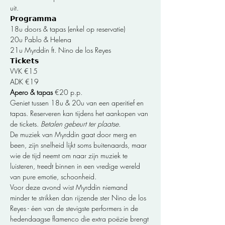
uit.
𝗣𝗿𝗼𝗴𝗿𝗮𝗺𝗺𝗮 
18u doors & tapas (enkel op reservatie)
20u Pablo & Helena 
21u Myrddin ft. Nino de los Reyes
𝗧𝗶𝗰𝗸𝗲𝘁𝘀 
VVK €15 
ADK €19
Apero & tapas 
€20 p.p.
Geniet tussen 18u & 20u van een aperitief en 
tapas. Reserveren kan tijdens het aankopen van 
de tickets. 
Betalen gebeurt ter plaatse.
De muziek van Myrddin gaat door merg en 
been, zijn snelheid lijkt soms buitenaards, maar 
wie de tijd neemt om naar zijn muziek te 
luisteren, treedt binnen in een vredige wereld 
van pure emotie, schoonheid.
Voor deze avond wist Myrddin niemand 
minder te strikken dan rijzende ster Nino de los 
Reyes - éen van de stevigste performers in de 
hedendaagse flamenco die extra poëzie brengt 