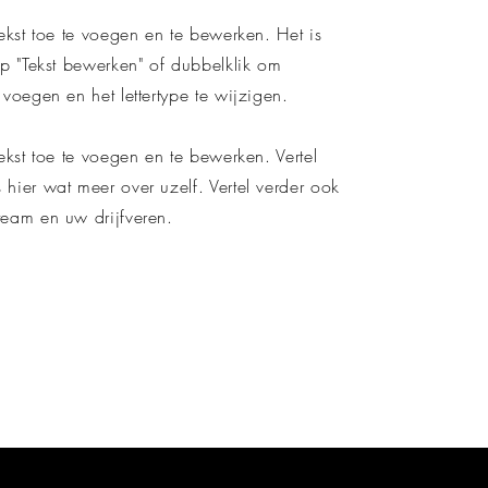
tekst toe te voegen en te bewerken. Het is
op "Tekst bewerken" of dubbelklik om
 voegen en het lettertype te wijzigen.
tekst toe te voegen en te bewerken. Vertel
hier wat meer over uzelf. Vertel verder ook
team en uw drijfveren.