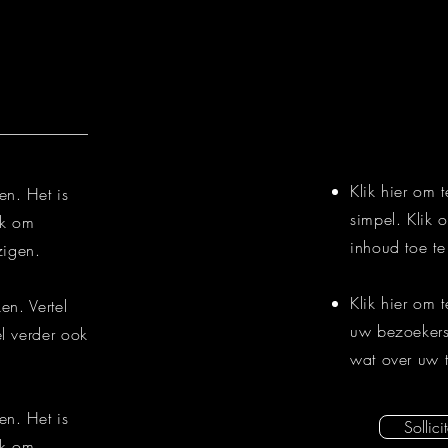
Klik hier om 
en. Het is
simpel. Klik 
ik om
inhoud toe te
jzigen.
Klik hier om 
en. Vertel
uw bezoekers 
el verder ook
wat over uw 
en. Het is
Sollici
ik om