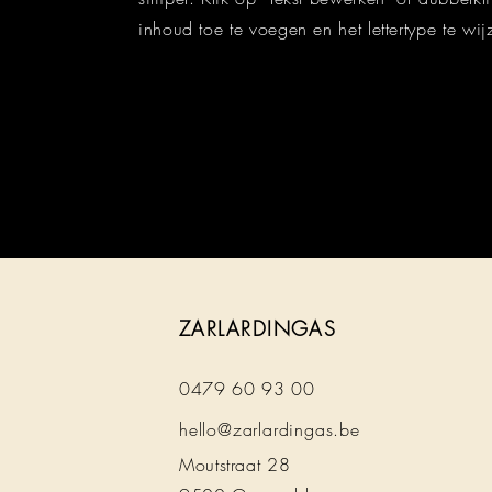
inhoud toe te voegen en het lettertype te w
ZARLARDINGAS
0479 60 93 00
hello@zarlardingas.be
Moutstraat 28