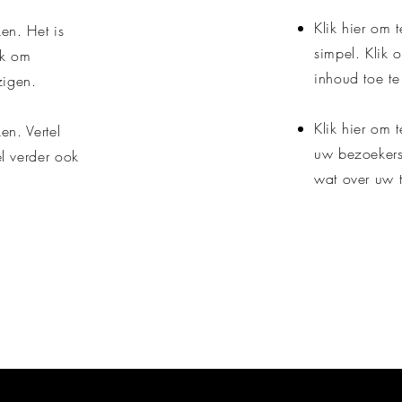
Klik hier om 
en. Het is
simpel. Klik 
ik om
inhoud toe te
zigen.
Klik hier om 
en. Vertel
uw bezoekers 
el verder ook
wat over uw 