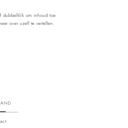
 of dubbelklik om inhoud toe
er over uzelf te vertellen.
BAND
act