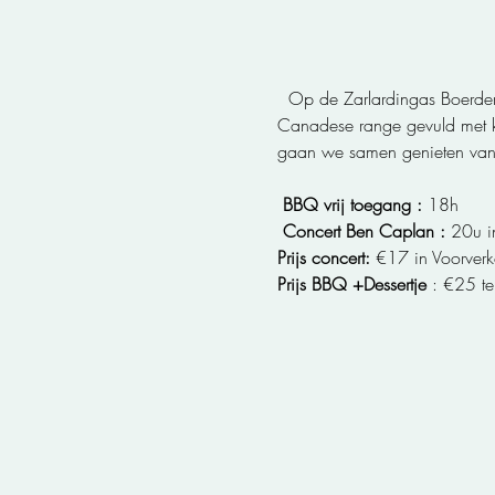
  Op de Zarlardingas Boerderie verlaat Caplan heel even de concertzalen en brengt onze vriend en muzieale tovenaar Solo,  
Canadese range gevuld met kr
gaan we samen genieten van 
 BBQ vrij toegang : 
18h
 Concert Ben Caplan : 
20u i
Prijs concert: 
€17 in Voorver
Prijs BBQ +Dessertje
 : €25 ter 
                                      