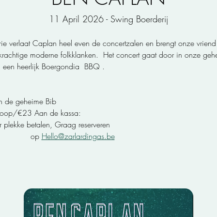
11 April 2026 - Swing Boerderij
achtige moderne folkklanken.  Het concert gaat door in onze gehei
een heerlijk Boergondia  BBQ .
n de geheime Bib
koop/€23 Aan de kassa: 
plekke betalen, Graag reserveren                                                
              op 
Hello@zarlardingas.be