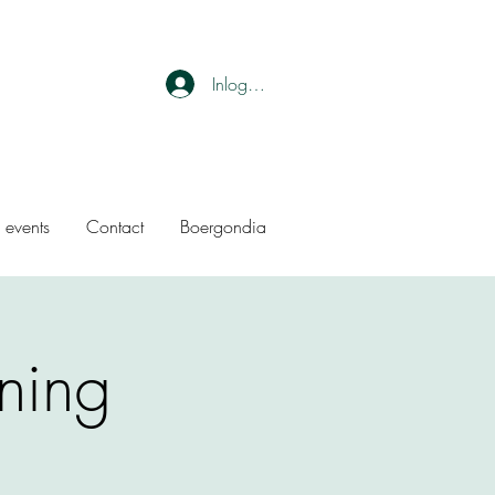
Inloggen
 events
Contact
Boergondia
ning