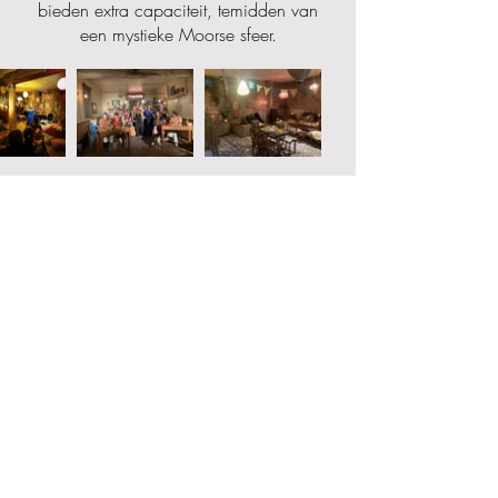
bieden extra capaciteit, temidden van
een mystieke Moorse sfeer.
Lucie's Tuin
Een praktische, creatieve open ruimte,
uitgerust met een voorraad materialen en
gereedschappen die vrij te gebruiken
zijn. De focus ligt voornamelijk op
aardewerk, want er zijn
pottenbakkersschijven en een keramische
oven, maar de ruimte is echt voor van
alles te gebruiken.