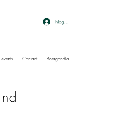
Inloggen
 events
Contact
Boergondia
and