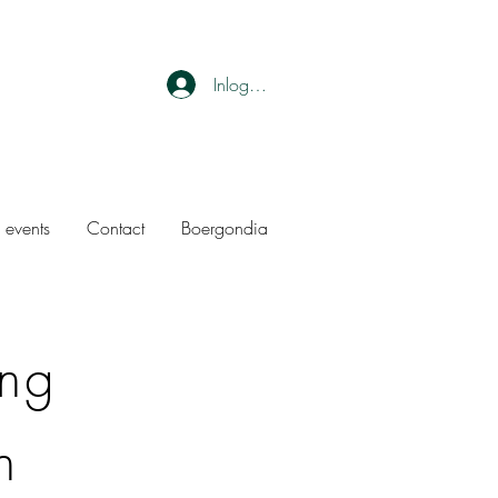
Inloggen
 events
Contact
Boergondia
ang
n