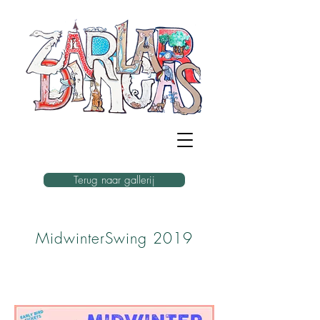
Terug naar gallerij
MidwinterSwing 2019