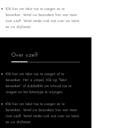
Klik hier om tekst toe te voegen en te
bewerken. Vertel uw bezoekers hier wat meer
over uzelf. Vertel verder ook wat over uw team
en uw drijfveren.
Over uzelf
Klik hier om tekst toe te voegen of te
bewerken. Het is simpel. Klik op "Tekst
bewerken" of dubbelklik om inhoud toe te
voegen en het lettertype te wijzigen.
Klik hier om tekst toe te voegen en te
bewerken. Vertel uw bezoekers hier wat meer
over uzelf. Vertel verder ook wat over uw team
en uw drijfveren.