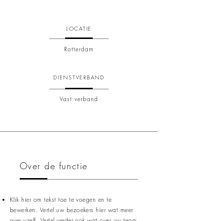
LOCATIE
Rotterdam
DIENSTVERBAND
Vast verband
Over de functie
Klik hier om tekst toe te voegen en te
bewerken. Vertel uw bezoekers hier wat meer
over uzelf. Vertel verder ook wat over uw team