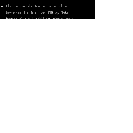
Klik hier om tekst toe te voegen of te
bewerken. Het is simpel. Klik op "Tekst
bewerken" of dubbelklik om inhoud toe te
voegen en het lettertype te wijzigen.
Klik hier om tekst toe te voegen of te
bewerken. Het is simpel. Klik op "Tekst
bewerken" of dubbelklik om inhoud toe te
voegen en het lettertype te wijzigen.
Klik hier om tekst toe te voegen en te
bewerken. Vertel uw bezoekers hier wat meer
over uzelf. Vertel verder ook wat over uw team
en uw drijfveren.
Solliciteren