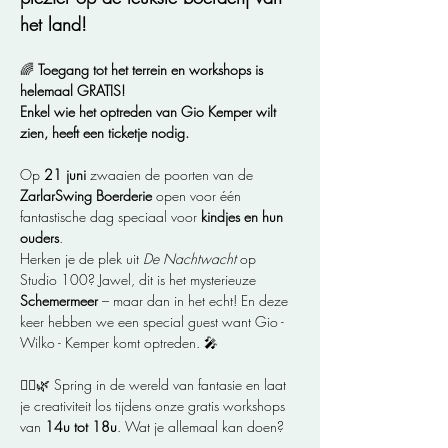
het land!
🌈 
Toegang tot het terrein en workshops is 
helemaal GRATIS! 
Enkel wie het optreden van Gio Kemper wilt 
zien, heeft een ticketje nodig.
Op 
21 juni
 zwaaien de poorten van de 
ZarlarSwing Boerderie
 open voor één 
fantastische dag speciaal voor 
kindjes en hun 
ouders
. 
Herken je de plek uit 
De Nachtwacht
 op 
Studio 100? Jawel, dit is het mysterieuze 
Schemermeer
 – maar dan in het echt! En deze 
keer hebben we een special guest want Gio - 
Wilko - Kemper komt optreden. 🎤
🧙‍♂️🌿 Spring in de wereld van fantasie en laat 
je creativiteit los tijdens onze gratis workshops 
van 
14u tot 18u
. Wat je allemaal kan doen?