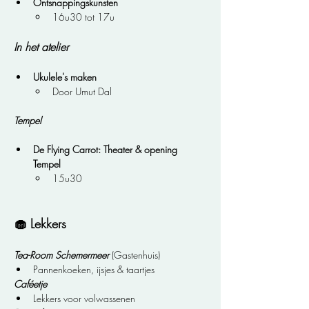
Ontsnappingskunsten
16u30 tot 17u
In het atelier
Ukulele's maken
Door Umut Dal
Tempel
De Flying Carrot: Theater & opening 
Tempel
15u30
🧁 Lekkers
Tea-Room Schemermeer
 (Gastenhuis)
Pannenkoeken, ijsjes & taartjes
Caféetje
Lekkers voor volwassenen