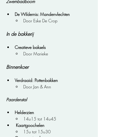
Zwembadboom
De Wildernis: Mandenvlechten
Door Eske De Crop
In de bakkerij
Creatieve baksels
Door Marieke
Binnenkoer
Verdraaid: Pottenbakken
Door Jan & Ann
Paardenstal
Helderzien
14u15 tot 14u45
Kaartgoochelen
15u tot 15u30