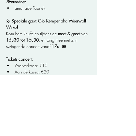
Binnenkoer
Limonade Fabriek
🎤 
Speciale gast: Gio Kemper aka Weerwolf 
Wilko! 
Kom hem knuffelen tijdens de 
meet & greet
 van 
15u30 tot 16u30
, en zing mee met zijn 
swingende concert vanaf 
17u
! 🎟️ 
Tickets concert:
Voorverkoop: €15
Aan de kassa: €20
Kids onder 4 jaar: 
gratis
🌈 
Toegang tot het terrein en workshops is 
helemaal GRATIS! 
Enkel wie het optreden wilt zien, heeft een 
ticketje nodig.
Kom, speel, leer, dans, proef en beleef een dag 
vol verwondering!